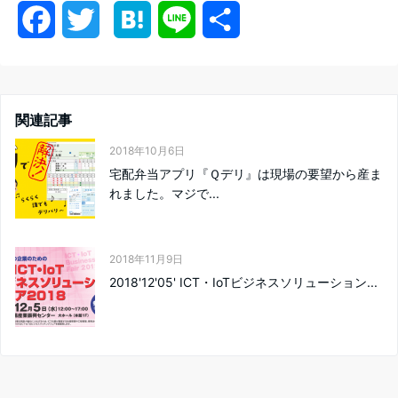
F
T
H
L
共
a
w
a
i
有
c
i
t
n
関連記事
e
t
e
e
2018年10月6日
b
t
n
宅配弁当アプリ『Ｑデリ』は現場の要望から産ま
れました。マジで...
o
e
a
o
r
2018年11月9日
k
2018'12'05' ICT・IoTビジネスソリューション...