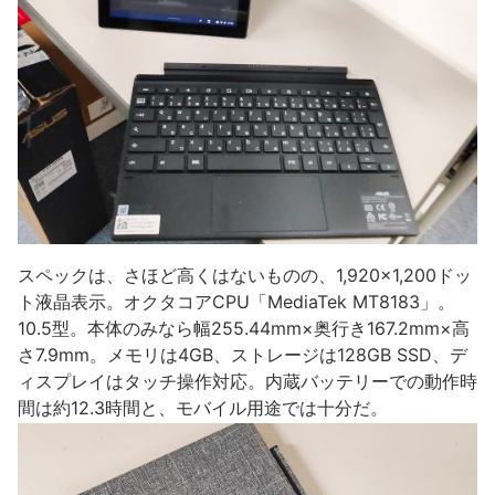
スペックは、さほど高くはないものの、1,920×1,200ドッ
ト液晶表示。オクタコアCPU「MediaTek MT8183」。
10.5型。本体のみなら幅255.44mm×奥行き167.2mm×高
さ7.9mm。メモリは4GB、ストレージは128GB SSD、デ
ィスプレイはタッチ操作対応。内蔵バッテリーでの動作時
間は約12.3時間と、モバイル用途では十分だ。