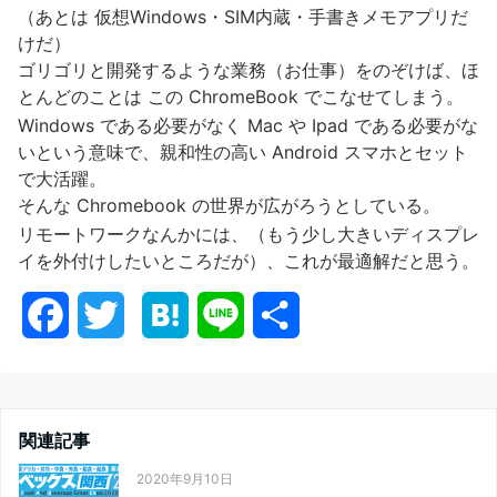
（あとは 仮想Windows・SIM内蔵・手書きメモアプリだ
けだ）
ゴリゴリと開発するような業務（お仕事）をのぞけば、ほ
とんどのことは この ChromeBook でこなせてしまう。
Windows である必要がなく Mac や Ipad である必要がな
いという意味で、親和性の高い Android スマホとセット
で大活躍。
そんな Chromebook の世界が広がろうとしている。
リモートワークなんかには、（もう少し大きいディスプレ
イを外付けしたいところだが）、これが最適解だと思う。
F
T
H
L
共
a
w
a
i
有
c
i
t
n
関連記事
e
t
e
e
2020年9月10日